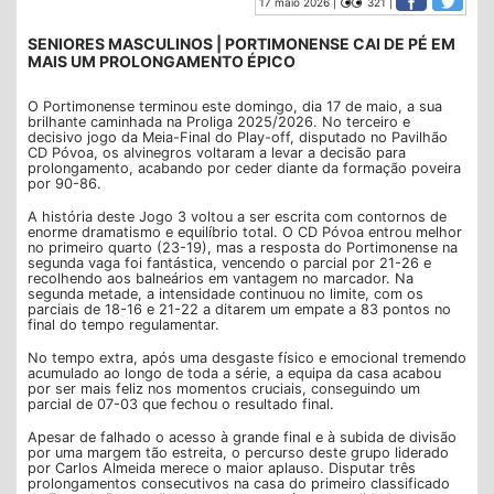
17 maio 2026 |
321 |
SENIORES MASCULINOS | PORTIMONENSE CAI DE PÉ EM
MAIS UM PROLONGAMENTO ÉPICO
O Portimonense terminou este domingo, dia 17 de maio, a sua
brilhante caminhada na Proliga 2025/2026. No terceiro e
decisivo jogo da Meia-Final do Play-off, disputado no Pavilhão
CD Póvoa, os alvinegros voltaram a levar a decisão para
prolongamento, acabando por ceder diante da formação poveira
por 90-86.
A história deste Jogo 3 voltou a ser escrita com contornos de
enorme dramatismo e equilíbrio total. O CD Póvoa entrou melhor
no primeiro quarto (23-19), mas a resposta do Portimonense na
segunda vaga foi fantástica, vencendo o parcial por 21-26 e
recolhendo aos balneários em vantagem no marcador. Na
segunda metade, a intensidade continuou no limite, com os
parciais de 18-16 e 21-22 a ditarem um empate a 83 pontos no
final do tempo regulamentar.
No tempo extra, após uma desgaste físico e emocional tremendo
acumulado ao longo de toda a série, a equipa da casa acabou
por ser mais feliz nos momentos cruciais, conseguindo um
parcial de 07-03 que fechou o resultado final.
Apesar de falhado o acesso à grande final e à subida de divisão
por uma margem tão estreita, o percurso deste grupo liderado
por Carlos Almeida merece o maior aplauso. Disputar três
prolongamentos consecutivos na casa do primeiro classificado