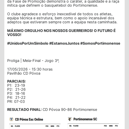
da Fase de Promoção demonstra o caráter, a qualidade e a raça
mítica que definem o basquetebol do Portimonense.
O clube agradece o esforço inexcedível de todos os atletas,
equipa técnica e estrutura, bem como o apoio incansável dos
adeptos que estiveram sempre com a equipa nesta caminhada.
MÁXIMO ORGULHO NOS NOSSOS GUERREIROS! O FUTURO É
VOSSO!
#UnidosPorUmSimbolo #EstamosJuntos #SomosPortimonense
Proliga | Meia-Final - Jogo 3*,
17/05/2026 - 15:30 horas
Pavilhão CD Póvoa
PARCIAIS:
P1: 23-19
P2: 21-26
P3: 18-16
P4: 21-22
PR: 07-03
RESULTADO FINAL:
CD Póvoa 90-86 Portimonense