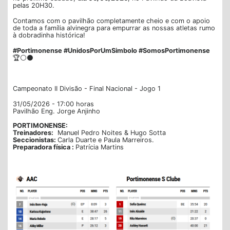
pelas 20H30.
Contamos com o pavilhão completamente cheio e com o apoio
de toda a família alvinegra para empurrar as nossas atletas rumo
à dobradinha histórica!
#Portimonense #UnidosPorUmSimbolo #SomosPortimonense
🏆⚪⚫
Campeonato II Divisão - Final Nacional - Jogo 1
31/05/2026 - 17:00 horas
Pavilhão Eng. Jorge Anjinho
PORTIMONENSE:
Treinadores:
Manuel Pedro Noites & Hugo Sotta
Seccionistas:
Carla Duarte e Paula Marreiros.
Preparadora física :
Patrícia Martins