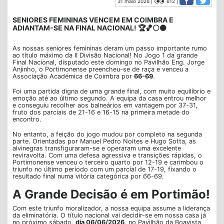
31 maio 2026 |
612 |
SENIORES FEMININAS VENCEM EM COIMBRA E
ADIANTAM-SE NA FINAL NACIONAL! 🏆🏀⚪⚫
As nossas seniores femininas deram um passo importante rumo
ao título máximo da II Divisão Nacional! No Jogo 1 da grande
Final Nacional, disputado este domingo no Pavilhão Eng. Jorge
Anjinho, o Portimonense preencheu-se de raça e venceu a
Associação Académica de Coimbra por
66-69
.
Foi uma partida digna de uma grande final, com muito equilíbrio e
emoção até ao último segundo. A equipa da casa entrou melhor
e conseguiu recolher aos balneários em vantagem por 37-31,
fruto dos parciais de 21-16 e 16-15 na primeira metade do
encontro.
No entanto, a feição do jogo mudou por completo na segunda
parte. Orientadas por Manuel Pedro Noites e Hugo Sotta, as
alvinegras transfiguraram-se e operaram uma excelente
reviravolta. Com uma defesa agressiva e transições rápidas, o
Portimonense venceu o terceiro quarto por 12-19 e carimbou o
triunfo no último período com um parcial de 17-19, fixando o
resultado final numa vitória categórica por 66-69.
A Grande Decisão é em Portimão!
Com este triunfo moralizador, a nossa equipa assume a liderança
da eliminatória. O título nacional vai decidir-se em nossa casa já
no próximo sábado,
dia 06/06/2026
, no Pavilhão da Boavista