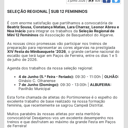
3 junho 2026 |
409 |
SELEÇÃO REGIONAL | SUB 12 FEMININOS
É com enorme satisfação que partilhamos a convocatória de
Beatriz Sousa, Constança Matias, Lara Charraz, Leonor Abreu e
Noa Inácio
para integrar os trabalhos da
Seleção Regional de
Mini 12 Femininos
da Associação de Basquetebol do Algarve.
As nossas cinco promessas vão participar nos treinos de
preparação para representar as cores algarvias na prestigiada
XIV Festa do Minibasquete '2026
, o grande certame nacional do
escalão que terá lugar em Paços de Ferreira, entre os dias 1 e 5
de julho de 2026.
Agenda dos trabalhos da nossa seleção regional:
4 de Junho (5.ª Feira - Feriado):
09:30 - 11:00h |
OLHÃO:
Ginásio C. Olhanense
7 de Junho (Domingo):
09:30 - 13:00h |
ALBUFEIRA:
Pavilhão Municipal
Esta forte chamada de atletas do Portimonense é o espelho do
excelente trabalho de base realizado na nossa formação
feminina, que recentemente se sagrou Campeã Distrital.
Muitos parabéns às nossas atletas por esta meritória
convocatória! Desejamos-vos um excelente desempenho nos
treinos e que desfrutem ao máximo da grande Festa em Paços
de Ferreira!