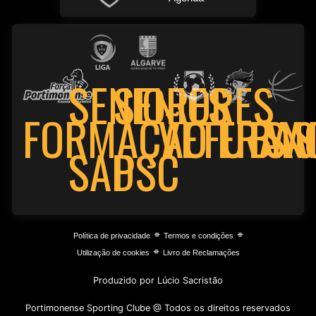
SENIORES
SENIORES
FORMAÇÃO
VETERAN
FUTSA
BAS
PSC
SAD
⌯
⌯
Política de privacidade
Termos e condições
⌯
Utilização de cookies
Livro de Reclamações
Produzido por Lúcio Sacristão
Portimonense Sporting Clube @ Todos os direitos reservados