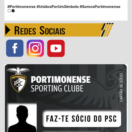
#Portimonense #UnidosPorUmSimbolo #SomosPortimonense
⚪⚫